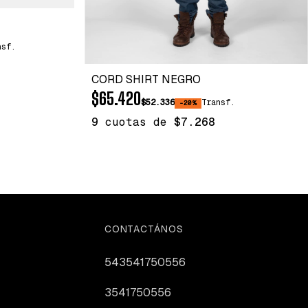
nsf.
CORD SHIRT NEGRO
$65.420
$52.336
Transf.
-20%
9
cuotas de
$7.268
CONTACTÁNOS
543541750556
3541750556