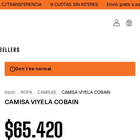
ENCIA
9 CUOTAS SIN INTERES
Envío gratis a partir de $150.
0
SELLERS
Don´t be normal
Inicio
.
ROPA
.
CAMISAS
.
CAMISA VIYELA COBAIN
CAMISA VIYELA COBAIN
$65.420