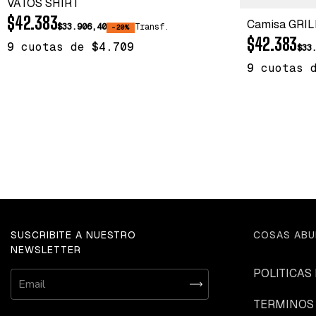
VATOS SHIRT
$42.383
Camisa GRIL
$33.906,40
Transf.
-20%
$42.383
9
cuotas de
$4.709
$33
9
cuotas 
SUSCRIBITE A NUESTRO
COSAS ABU
NEWSLETTER
POLITICAS
TERMINOS