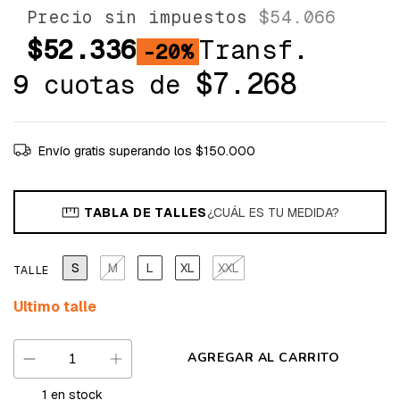
Precio sin impuestos
$54.066
$52.336
Transf.
-20%
$7.268
9
cuotas de
Envío gratis
superando los
$150.000
TABLA DE TALLES
¿CUÁL ES TU MEDIDA?
S
M
L
XL
XXL
TALLE
Ultimo talle
1
en stock