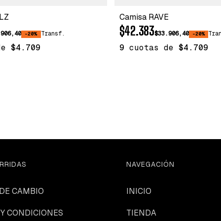
LZ
Camisa RAVE
$42.383
.906,40
Transf.
$33.906,40
Tra
-20%
-20%
de
$4.709
9
cuotas de
$4.709
RRIDAS
NAVEGACIÓN
 DE CAMBIO
INICIO
 Y CONDICIONES
TIENDA