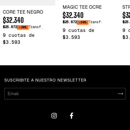
MAGIC TEE OCRE
ST
CORE TEE NEGRO
$32.340
$3
$32.340
$25.872
Transf.
$25
-20%
$25.872
Transf.
-20%
9
cuotas de
9
9
cuotas de
$3.593
$3
$3.593
SUSCRIBITE A NUESTRO NEWSLETTER